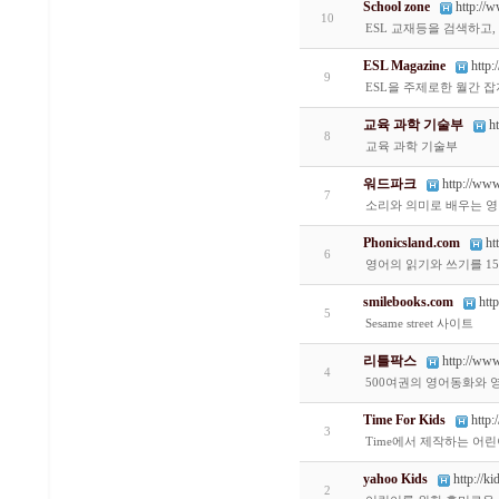
School zone
http://
10
ESL 교재등을 검색하고, 
ESL Magazine
http
9
ESL을 주제로한 월간 잡지사
교육 과학 기술부
h
8
교육 과학 기술부
워드파크
http://www
7
소리와 의미로 배우는 영
Phonicsland.com
ht
6
영어의 읽기와 쓰기를 1
smilebooks.com
htt
5
Sesame street 사이트
리틀팍스
http://www.
4
500여권의 영어동화와 
Time For Kids
http
3
Time에서 제작하는 어
yahoo Kids
http://k
2