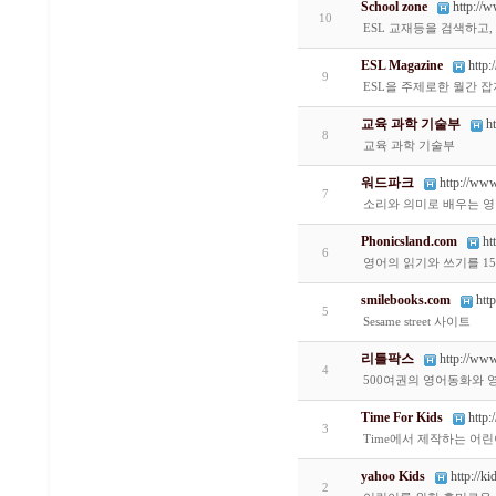
School zone
http://
10
ESL 교재등을 검색하고, 
ESL Magazine
http
9
ESL을 주제로한 월간 잡지사
교육 과학 기술부
h
8
교육 과학 기술부
워드파크
http://www
7
소리와 의미로 배우는 영
Phonicsland.com
ht
6
영어의 읽기와 쓰기를 1
smilebooks.com
htt
5
Sesame street 사이트
리틀팍스
http://www.
4
500여권의 영어동화와 
Time For Kids
http
3
Time에서 제작하는 어
yahoo Kids
http://k
2