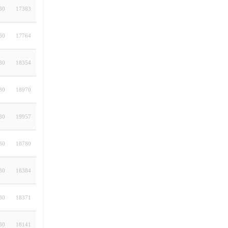
30
17383
30
17764
30
18354
30
18970
30
19957
30
18780
30
18384
30
18371
30
18141