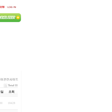
Total 11
록일
조회
30
18428