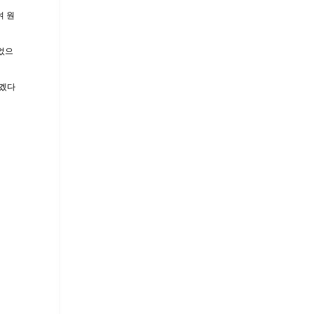
여 원
었으
가겠다