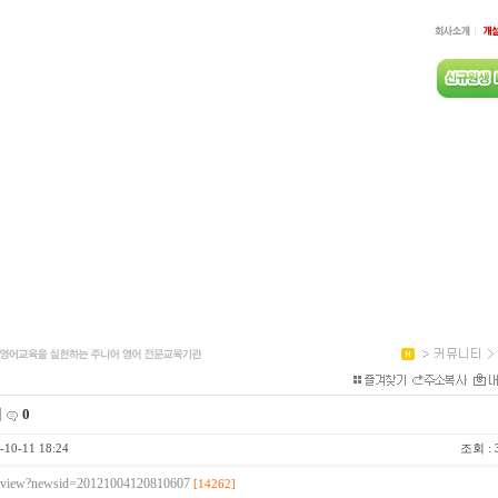
회
0
-10-11 18:24
조회 :
ewsview?newsid=20121004120810607
[14262]