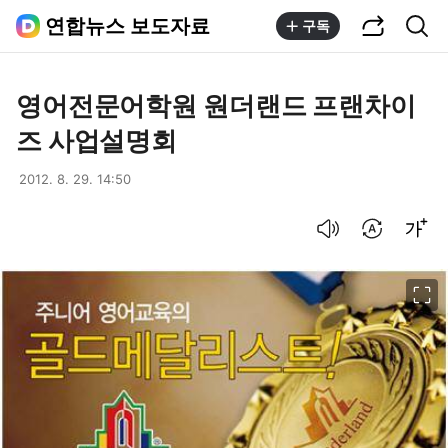
공유하기
통합검색
연합뉴스 보도자료
구독
영어전문어학원 원더랜드 프랜차이
즈 사업설명회
2012. 8. 29. 14:50
음성으로 듣기
번역 설정
글씨크기 조절하기
이미지 크게 보기